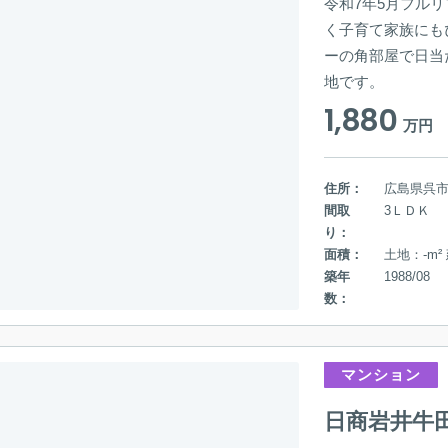
令和7年5月フル
く子育て家族にも
ーの角部屋で日当
地です。
1,880
万円
住所：
広島県呉
間取
3ＬＤＫ
り：
面積：
土地：-m²
築年
1988/08
数：
マンション
日商岩井牛