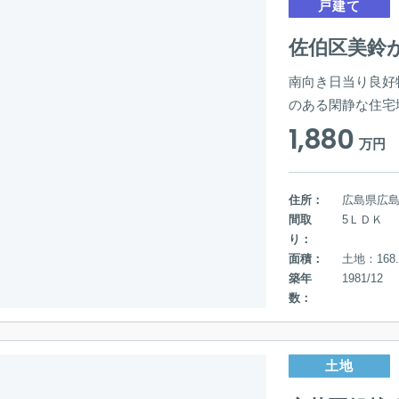
戸建て
佐伯区美鈴
南向き日当り良好
のある閑静な住宅
1,880
万円
住所：
広島県広
間取
5ＬＤＫ
り：
面積：
土地：168.
築年
1981/12
数：
土地