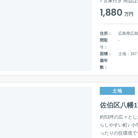
♪ 古家付き 周
1,880
万円
住所：
広島県広
間取
-
り：
面積：
土地：167.
築年
数：
土地
佐伯区八幡
約53坪の広々とし
らしやすい町♪ 
ったりの住環境で