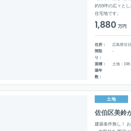
約59坪の広々と
住宅地です。
1,880
万円
住所：
広島県廿
間取
-
り：
面積：
土地：198.
築年
数：
土地
佐伯区美鈴
建築条件無し！ 