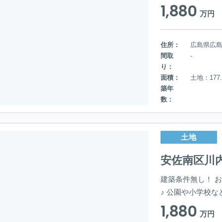
1,880
万円
住所：
広島県広
間取
-
り：
面積：
土地：177.
築年
数：
土地
安佐南区川
建築条件無し！ 
♪ 公園や小学校
1,880
万円