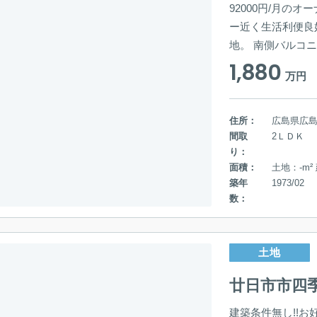
92000円/月のオ
ー近く生活利便良
地。 南側バルコニ
1,880
万円
住所：
広島県広
間取
2ＬＤＫ
り：
面積：
土地：-m²
築年
1973/02
数：
土地
廿日市市四
建築条件無し!!