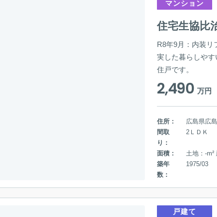
マンション
住宅生協比
R8年9月：内装リ
実した暮らしやす
住戸です。
2,490
万円
住所：
広島県広
間取
2ＬＤＫ
り：
面積：
土地：-m²
築年
1975/03
数：
戸建て