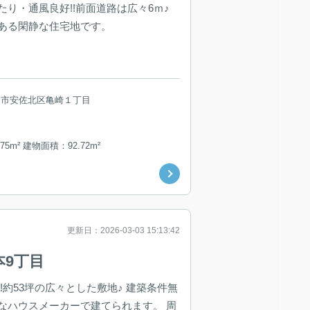
り・通風良好!!前面道路は広々6ｍ♪
ある閑静な住宅地です。
島市安佐北区亀崎１丁目
75m² 建物面積：92.72m²
更新日：2026-03-03 15:13:42
本9丁目
!約53坪の広々とした敷地♪ 建築条件無
なハウスメーカーで建てられます。 周