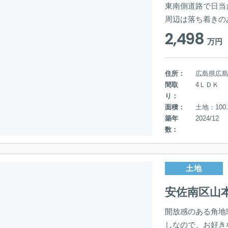
東南側道路で日当た
周辺は落ち着きの
2,498
万円
住所：
広島県広
間取
4ＬＤＫ
り：
面積：
土地：100.
築年
2024/12
数：
土地
安佐南区山
開放感のある角地!
しなので、お好き