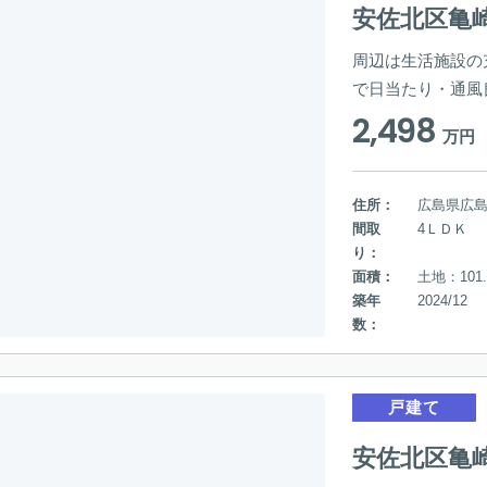
安佐北区亀
周辺は生活施設の
で日当たり・通風
2,498
万円
住所：
広島県広
間取
4ＬＤＫ
り：
面積：
土地：101.
築年
2024/12
数：
戸建て
安佐北区亀