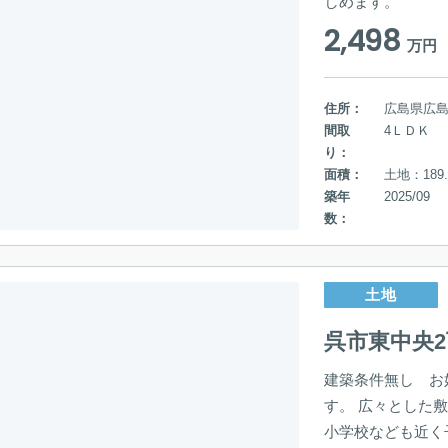
しめます。
2,498
万円
住所：
広島県広
間取
4ＬＤＫ
り：
面積：
土地：189.
築年
2025/09
数：
土地
呉市東中央
建築条件無し お
す。 広々とした
小学校なども近く