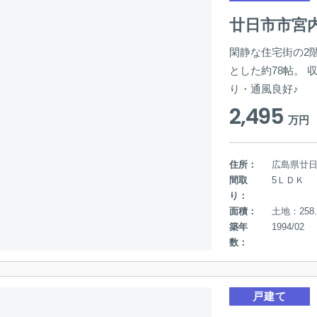
廿日市市宮
閑静な住宅街の2
とした約78帖。 
り・通風良好♪
2,495
万円
住所：
広島県廿
間取
5ＬＤＫ
り：
面積：
土地：258.
築年
1994/02
数：
戸建て