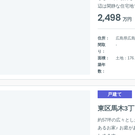
辺は閑静な住宅地
2,498
万円
住所：
広島県広
間取
-
り：
面積：
土地：176.
築年
数：
戸建て
東区馬木3丁
約57坪の広々とし
あるお家♪ お庭