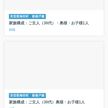
安芸郡海田町 新築戸建
家族構成：ご主人（30代）・奥様・お子様1人
W様
安芸郡海田町 新築戸建
家族構成：ご主人（30代）奥様・お子様1人