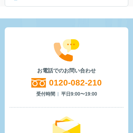
お電話でのお問い合わせ
0120-082-210
受付時間
平日9:00〜19:00