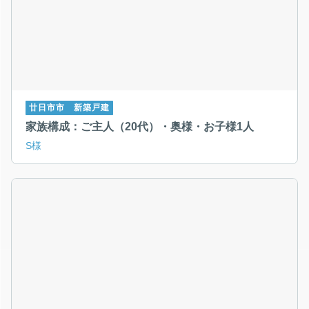
廿日市市 新築戸建
家族構成：ご主人（20代）・奥様・お子様1人
S様