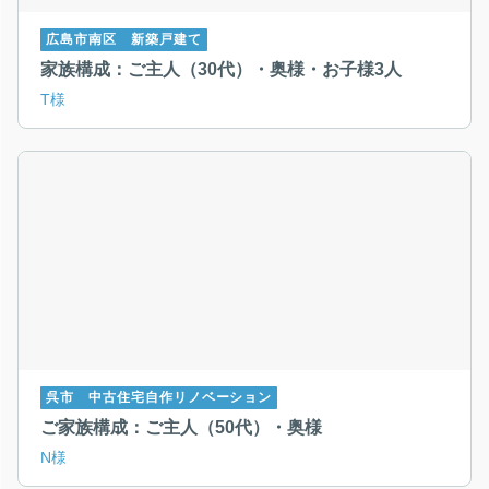
広島市南区 新築戸建て
家族構成：ご主人（30代）・奥様・お子様3人
T様
呉市 中古住宅自作リノベーション
ご家族構成：ご主人（50代）・奥様
N様