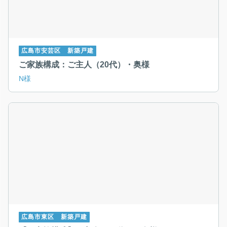
広島市安芸区 新築戸建
ご家族構成：ご主人（20代）・奥様
N様
広島市東区 新築戸建