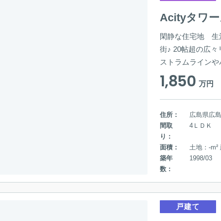
Acityタ
閑静な住宅地 生
街♪ 20帖超の広
ストラムラインや
1,850
万円
住所：
広島県広
間取
4ＬＤＫ
り：
面積：
土地：-m² 
築年
1998/03
数：
戸建て