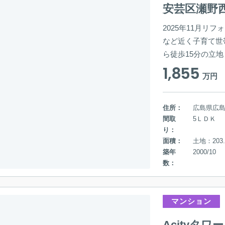
安芸区瀬野
2025年11月リ
など近く子育て世
ら徒歩15分の立
1,855
万円
住所：
広島県広
間取
5ＬＤＫ
り：
面積：
土地：203.
築年
2000/10
数：
マンション
Acityタ