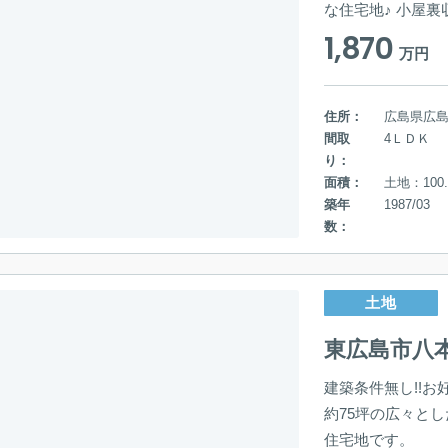
な住宅地♪ 小屋
1,870
万円
住所：
広島県広
間取
4ＬＤＫ
り：
面積：
土地：100.
築年
1987/03
数：
土地
東広島市八
建築条件無し!!
約75坪の広々と
住宅地です。