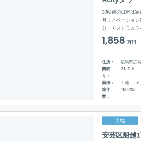
20帖超のLDKは
月リノベーション
分 アストラムラ
1,858
万円
住所：
広島県広
間取
2ＬＤＫ
り：
面積：
土地：-m²
築年
1998/03
数：
土地
安芸区船越