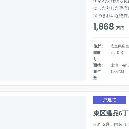
生活利便施設も徒
ゆったりした専有面
済のきれいな物件
1,868
万円
住所：
広島県広
間取
2ＬＤＫ
り：
面積：
土地：-m²
築年
1998/03
数：
戸建て
東区温品6丁
R8年2月：内装リ