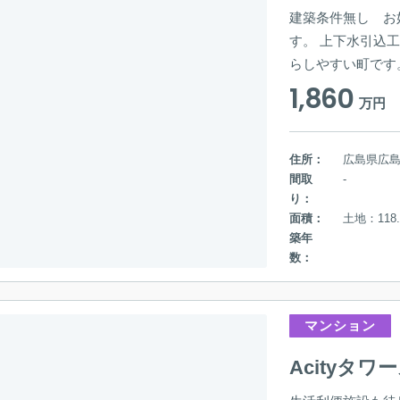
建築条件無し お
す。 上下水引込
らしやすい町です
1,860
万円
住所：
広島県広
間取
-
り：
面積：
土地：118.
築年
数：
マンション
Acityタ