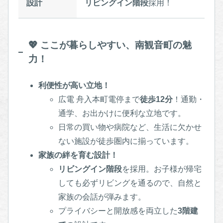
設計
リビングイン階段
採用！
💖 ここが暮らしやすい、南観音町の魅
力！
利便性が高い立地！
広電 舟入本町電停まで
徒歩12分
！通勤・
通学、お出かけに便利な立地です。
日常の買い物や病院など、生活に欠かせ
ない施設が徒歩圏内に揃っています。
家族の絆を育む設計！
リビングイン階段
を採用。お子様が帰宅
しても必ずリビングを通るので、自然と
家族の会話が弾みます。
プライバシーと開放感を両立した
3階建