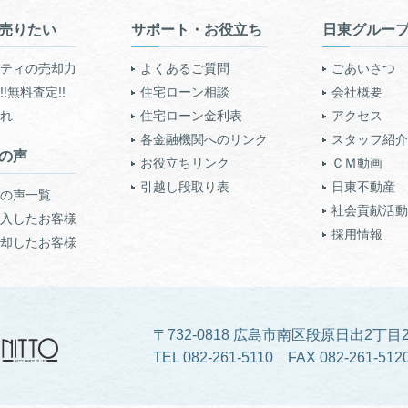
売りたい
サポート・お役立ち
日東グルー
ティの売却力
よくあるご質問
ごあいさつ
!無料査定!!
住宅ローン相談
会社概要
れ
住宅ローン金利表
アクセス
各金融機関へのリンク
スタッフ紹介
の声
お役立ちリンク
ＣＭ動画
引越し段取り表
日東不動産
の声一覧
社会貢献活動
入したお客様
採用情報
却したお客様
〒732-0818 広島市南区段原日出2丁目2
TEL 082-261-5110 FAX 082-261-512