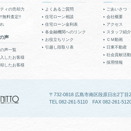
ティの売却力
よくあるご質問
ごあいさつ
!無料査定!!
住宅ローン相談
会社概要
れ
住宅ローン金利表
アクセス
各金融機関へのリンク
スタッフ紹介
の声
お役立ちリンク
ＣＭ動画
引越し段取り表
日東不動産
の声一覧
社会貢献活動
入したお客様
採用情報
却したお客様
〒732-0818 広島市南区段原日出2丁目2
TEL 082-261-5110 FAX 082-261-512