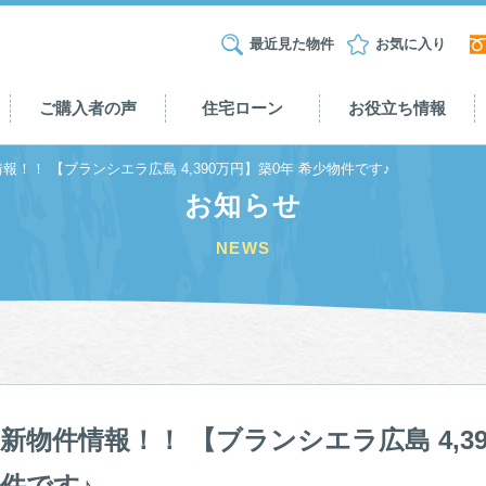
最近見た物件
お気に入り
ご購入者の声
住宅ローン
お役立ち情報
報！！ 【ブランシエラ広島 4,390万円】築0年 希少物件です♪
お知らせ
NEWS
新物件情報！！ 【ブランシエラ広島 4,3
件です♪