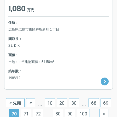
1,080
万円
住所：
広島県広島市東区戸坂新町１丁目
間取り：
2ＬＤＫ
面積：
土地：-m² 建物面積：51.50m²
築年数：
1988/12
10
20
30
68
69
« 先頭
«
...
...
70
71
72
80
90
100
»
...
...