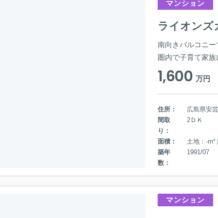
マンション
ライオンズ
南向きバルコニー
圏内で子育て家族
1,600
万円
住所：
広島県安
間取
2ＤＫ
り：
面積：
土地：-m²
築年
1991/07
数：
マンション