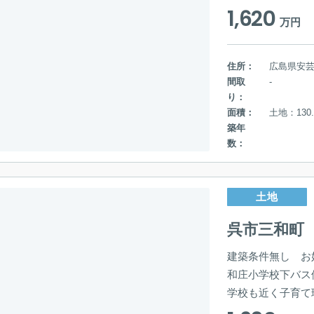
1,620
万円
住所：
広島県安
間取
-
り：
面積：
土地：130.
築年
数：
土地
呉市三和町
建築条件無し お
和庄小学校下バス
学校も近く子育て