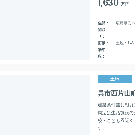
1,630
万円
住所：
広島県呉
間取
-
り：
面積：
土地：143.
築年
数：
土地
呉市西片山
建築条件無し!!
周辺は生活施設の
校・こども園近く
す。