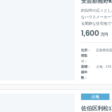
安芸郡熊野
約52坪の広々とし
なハウスメーカー
る閑静な住宅地で
1,600
万円
住所：
広島県安
間取
-
り：
面積：
土地：174.
築年
数：
土地
佐伯区利松