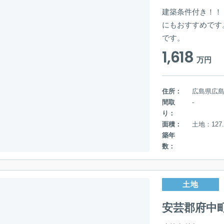
建築条件付き！！
にもおすすめです
です。
1,618
万円
住所：
広島県広
間取
-
り：
面積：
土地：127.
築年
数：
土地
安芸郡府中