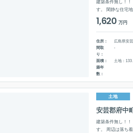
建築条件無し！！
す。 閑静な住宅地
1,620
万円
住所：
広島県安
間取
-
り：
面積：
土地：133.
築年
数：
土地
安芸郡府中
建築条件無し！！
す。 周辺は落ち