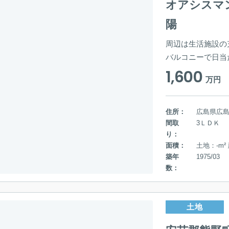
オアシスマ
陽
周辺は生活施設の
バルコニーで日当
1,600
万円
住所：
広島県広
間取
3ＬＤＫ
り：
面積：
土地：-m²
築年
1975/03
数：
土地