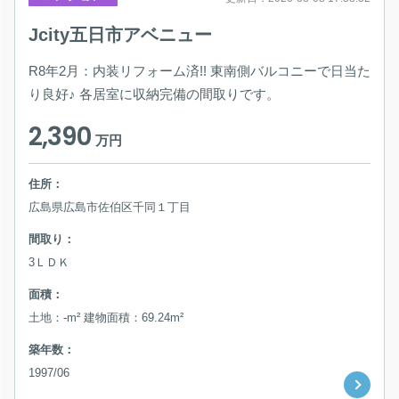
Jcity五日市アベニュー
R8年2月：内装リフォーム済!! 東南側バルコニーで日当た
り良好♪ 各居室に収納完備の間取りです。
2,390
万円
住所：
広島県広島市佐伯区千同１丁目
間取り：
3ＬＤＫ
面積：
土地：-m² 建物面積：69.24m²
築年数：
1997/06