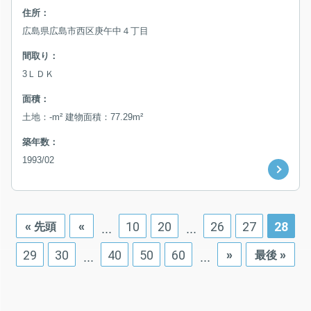
住所：
広島県広島市西区庚午中４丁目
間取り：
3ＬＤＫ
面積：
土地：-m² 建物面積：77.29m²
築年数：
1993/02
10
20
26
27
28
« 先頭
«
...
...
29
30
40
50
60
»
最後 »
...
...