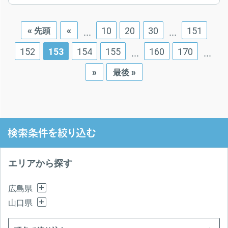
10
20
30
151
« 先頭
«
...
...
152
153
154
155
160
170
...
...
»
最後 »
検索条件を絞り込む
エリアから探す
広島県
山口県