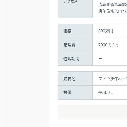
アクセス
広島電鉄宮島線/
庚午住宅入口バ
390万円
価格
7000円 / 月
管理費
ー
借地期間
フドウ庚午ハイ
建物名
平坦地 、
設備