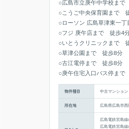
○広島市立庚午中学校まで
○こうご中央保育園まで 
○ローソン 広島草津東一丁
○フジ 庚午店まで 徒歩4
○いとうクリニックまで 
○草津公園まで 徒歩8分
○古江電停まで 徒歩8分
○庚午住宅入口バス停まで
中古マンション
物件種目
広島県広島市西
所在地
広島電鉄宮島線/
広島電鉄宮島線/