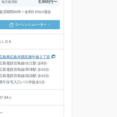
8,966円〜
毎月返済額
返済期間40年 / 金利0.5%の場合
ローンシミュレーター
1ＬＤＫ
広島県広島市西区庚午南２丁目
広島電鉄宮島線/古江駅 歩8分
広島電鉄宮島線/草津駅 歩10分
広島電鉄宮島線/高須駅 歩15分
庚午住宅入口バス停徒歩1分
37.94㎡
ー