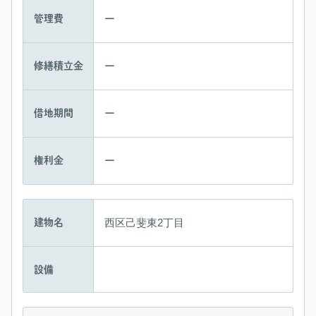
ー
管理費
ー
修繕積立金
ー
借地期間
ー
権利金
西区己斐東2丁目
建物名
設備