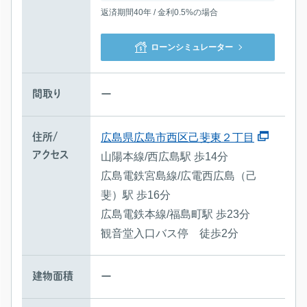
返済期間40年 / 金利0.5%の場合
ローンシミュレーター
間取り
ー
住所/
広島県広島市西区己斐東２丁目
アクセス
山陽本線/西広島駅 歩14分
広島電鉄宮島線/広電西広島（己
斐）駅 歩16分
広島電鉄本線/福島町駅 歩23分
観音堂入口バス停 徒歩2分
建物面積
ー