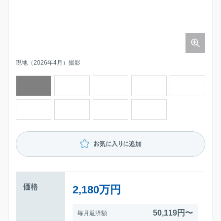
現地（2026年4月）撮影
現地（2026年4月）撮影
現地（2026年4月）撮影
現地（2026年4月）撮影
広島市立己斐東小学校 388m
広島市立己斐中学校 1979m
セブンイレブン 広島己斐上3丁目店 1161m
ゆめマート己斐 1223m
お気に入りに追加
価格
2,180万円
50,119円〜
毎月返済額