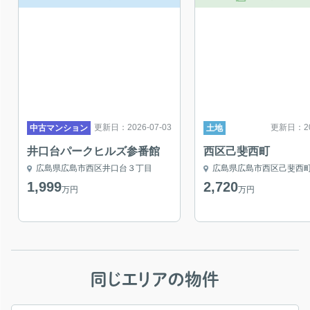
更新日：2026-07-03
更新日：202
中古マンション
土地
井口台パークヒルズ参番館
西区己斐西町
広島県広島市西区井口台３丁目
広島県広島市西区己斐西
1,999
2,720
万円
万円
同じエリアの物件