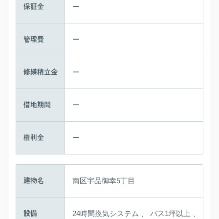
ー
保証金
ー
管理費
ー
修繕積立金
ー
借地期間
ー
権利金
南区宇品御幸5丁目
建物名
24時間換気システム 、
バス1坪以上 、
設備