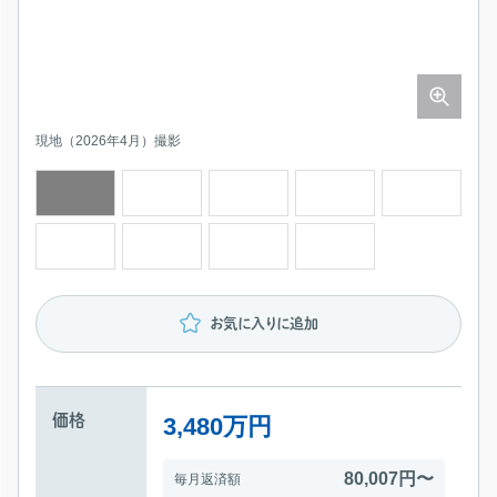
現地（2026年4月）撮影
現地（2026年4月）撮影
現地（2026年4月）撮影
現地（2026年4月）撮影
広島市立宇品小学校 451m
広島市立宇品中学校 1843m
セブンイレブン 広島宇品御幸店 290m
ゆめタウンみゆき 688m
お気に入りに追加
価格
3,480万円
80,007円〜
毎月返済額