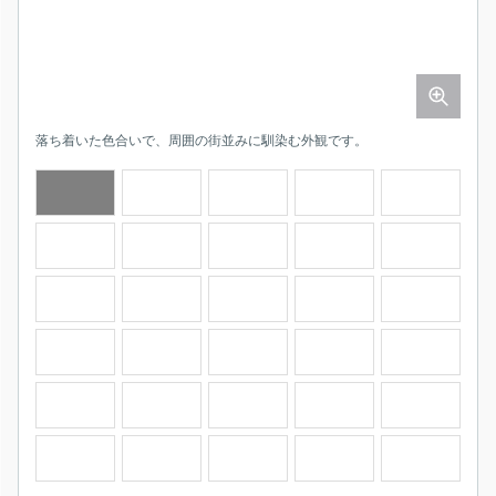
落ち着いた色合いで、周囲の街並みに馴染む外観です。
室内にたっぷりと光が差し込む、快適なリビングです。
シンプルで使いやすい設計のキッチン。毎日の料理が快適に。
清潔感のあるバスルーム。高級感のあるデザインが魅力です。
呉市立原小学校565m
呉市立東畑中学校2086m
ローソン 呉阿賀北七丁目店133m
ゆめマート阿賀1718ｍ