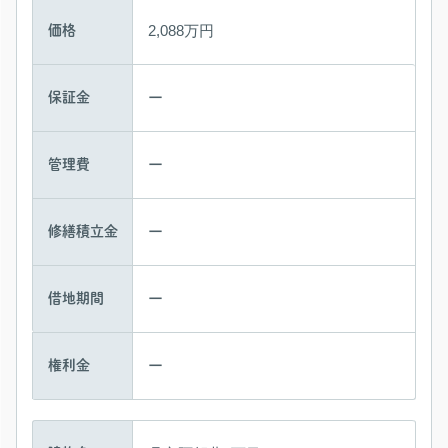
2,088万円
価格
ー
保証金
ー
管理費
ー
修繕積立金
ー
借地期間
ー
権利金