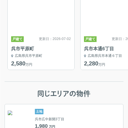
更新日：2026-07-02
更新日：202
戸建て
戸建て
呉市平原町
呉市本通6丁目
広島県呉市平原町
広島県呉市本通６丁目
2,580
2,280
万円
万円
同じエリアの物件
土地
呉市広中新開3丁目
1,980
万円