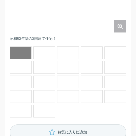
昭和62年築の2階建て住宅！
安心安全なIHクッキングヒーター
1にの疲れを癒します
落ち着く和室もあります
広島市立阿戸小学校1210ｍ
広島市立阿戸中学校987ｍ
お気に入りに追加