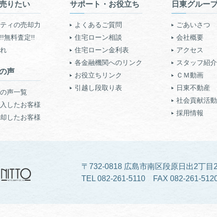
売りたい
サポート・お役立ち
日東グルー
ティの売却力
よくあるご質問
ごあいさつ
!無料査定!!
住宅ローン相談
会社概要
れ
住宅ローン金利表
アクセス
各金融機関へのリンク
スタッフ紹介
の声
お役立ちリンク
ＣＭ動画
引越し段取り表
日東不動産
の声一覧
社会貢献活動
入したお客様
採用情報
却したお客様
〒732-0818 広島市南区段原日出2丁目2
TEL 082-261-5110 FAX 082-261-512