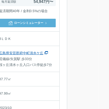
54,947円〜
毎月返済額
返済期間40年 / 金利0.5%の場合
ローンシミュレーター
3ＬＤＫ
広島県安芸郡府中町清水ケ丘
芸備線/矢賀駅 歩33分
桜ヶ丘清水ヶ丘入口バス停徒歩7分
87.77㎡
97.99㎡
2023/10