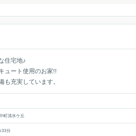
な住宅地♪
ュート使用のお家!!
備も充実しています。
中町清水ケ丘
歩33分