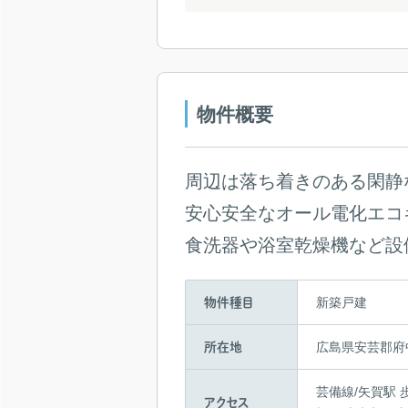
物件概要
周辺は落ち着きのある閑静
安心安全なオール電化エコキ
食洗器や浴室乾燥機など設
新築戸建
物件種目
広島県安芸郡府
所在地
芸備線/矢賀駅 
アクセス