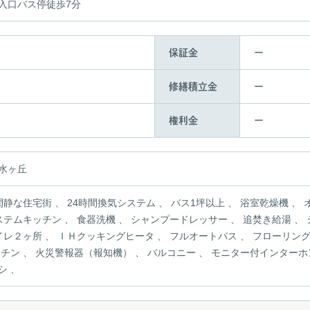
入口バス停徒歩7分
ー
保証金
ー
修繕積立金
ー
権利金
水ヶ丘
良好 、
フロ