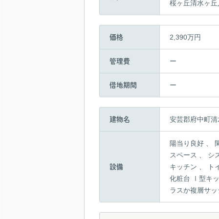
桜ヶ丘清水ヶ丘
2,390万円
価格
ー
管理費
ー
借地期間
安芸郡府中町清
建物名
陽当り
設備