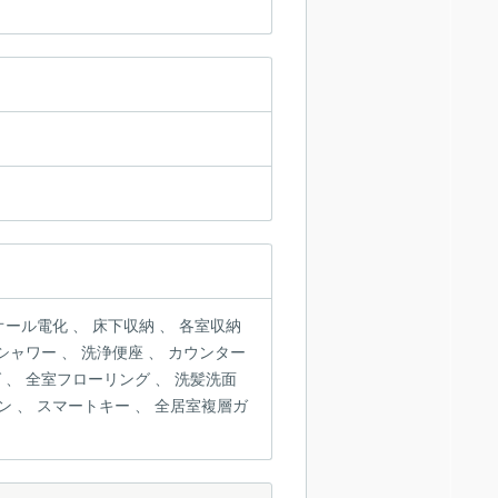
洗浄便座 、
ーリング 、