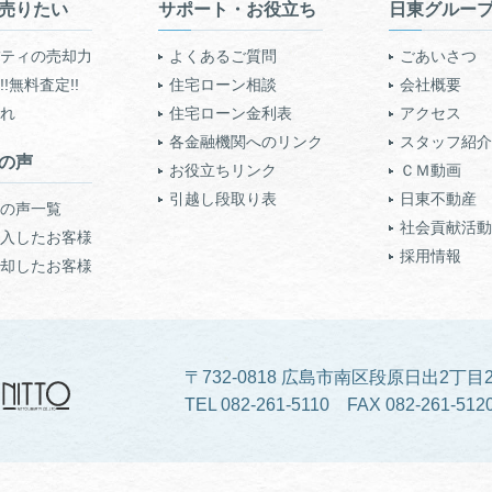
売りたい
サポート・お役立ち
日東グルー
ティの売却力
よくあるご質問
ごあいさつ
!無料査定!!
住宅ローン相談
会社概要
れ
住宅ローン金利表
アクセス
各金融機関へのリンク
スタッフ紹介
の声
お役立ちリンク
ＣＭ動画
引越し段取り表
日東不動産
の声一覧
社会貢献活動
入したお客様
採用情報
却したお客様
〒732-0818 広島市南区段原日出2丁目2
TEL 082-261-5110 FAX 082-261-512