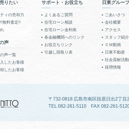
売りたい
サポート・お役立ち
日東グルー
ティの売却力
よくあるご質問
ごあいさつ
!無料査定!!
住宅ローン相談
会社概要
れ
住宅ローン金利表
アクセス
各金融機関へのリンク
スタッフ紹介
の声
お役立ちリンク
ＣＭ動画
引越し段取り表
日東不動産
の声一覧
社会貢献活動
入したお客様
採用情報
却したお客様
〒732-0818 広島市南区段原日出2丁目2
TEL 082-261-5110 FAX 082-261-512