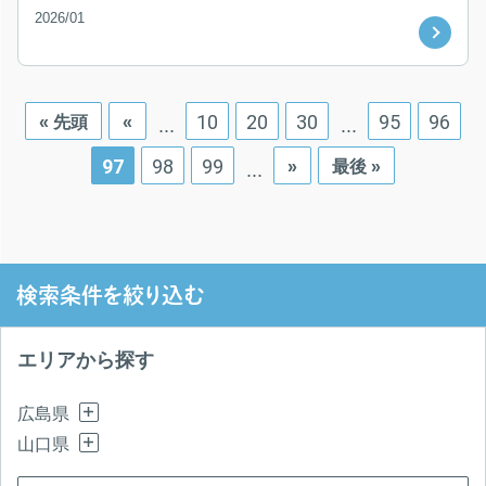
2026/01
10
20
30
95
96
« 先頭
«
...
...
97
98
99
»
最後 »
...
検索条件を絞り込む
エリアから探す
広島県
山口県