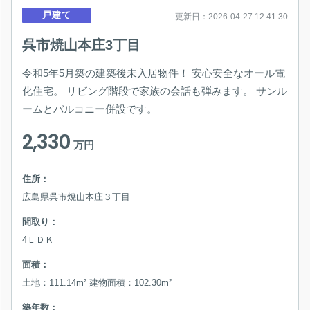
戸建て
更新日：2026-04-27 12:41:30
呉市焼山本庄3丁目
令和5年5月築の建築後未入居物件！ 安心安全なオール電
化住宅。 リビング階段で家族の会話も弾みます。 サンル
ームとバルコニー併設です。
2,330
万円
住所：
広島県呉市焼山本庄３丁目
間取り：
4ＬＤＫ
面積：
土地：111.14m² 建物面積：102.30m²
築年数：