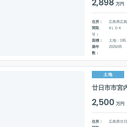
2,898
万円
住所：
広島県広
間取
4ＬＤＫ
り：
面積：
土地：195.
築年
2026/05
数：
土地
廿日市市宮
2,500
万円
住所：
広島県廿