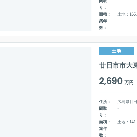
間取
-
り：
面積：
土地：165.
築年
数：
土地
廿日市市大
2,690
万円
住所：
広島県廿
間取
-
り：
面積：
土地：141.
築年
数：