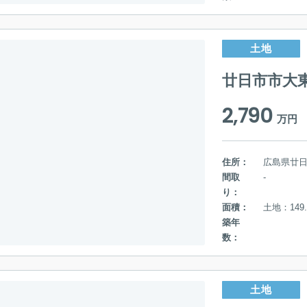
土地
廿日市市大
2,790
万円
住所：
広島県廿
間取
-
り：
面積：
土地：149.
築年
数：
土地