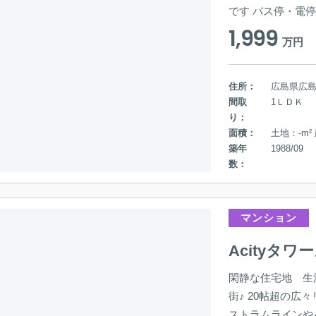
です バス停・電
1,999
万円
住所：
広島県広
間取
1ＬＤＫ
り：
面積：
土地：-m²
築年
1988/09
数：
マンション
Acityタ
閑静な住宅地 生
街♪ 20帖超の広
ストラムラインや