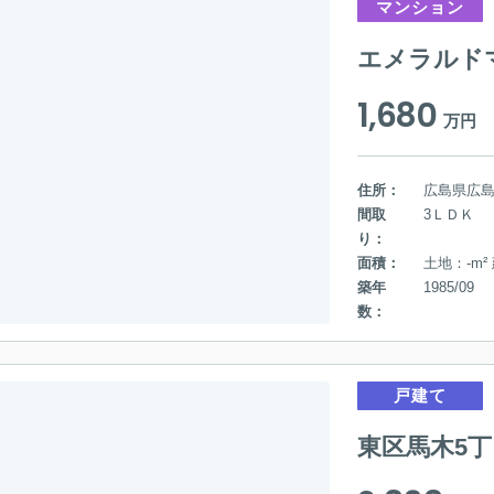
マンション
エメラルド
1,680
万円
住所：
広島県広
間取
3ＬＤＫ
り：
面積：
土地：-m²
築年
1985/09
数：
戸建て
東区馬木5丁