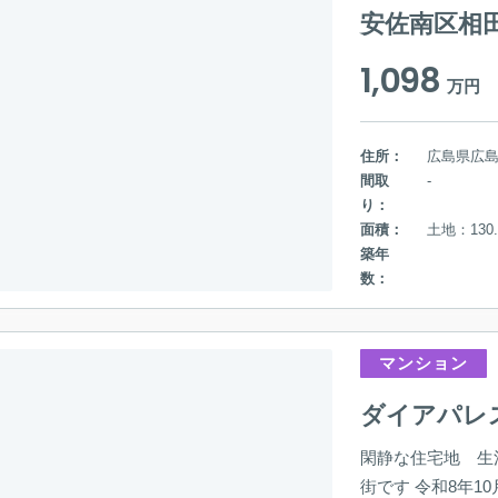
安佐南区相
1,098
万円
住所：
広島県広
間取
-
り：
面積：
土地：130.
築年
数：
マンション
ダイアパレ
閑静な住宅地 生
街です 令和8年