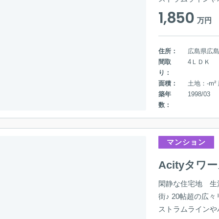
1,850
万円
住所：
広島県広
間取
4ＬＤＫ
り：
面積：
土地：-m² 
築年
1998/03
数：
マンション
Acityタ
閑静な住宅地 生
街♪ 20帖超の広
ストラムラインや